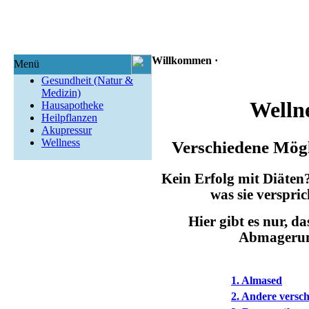
Willkommen ·
Menü
Gesundheit (Natur &
Medizin)
Wellne
Hausapotheke
Heilpflanzen
Akupressur
Wellness
Verschiedene Mögl
Kein Erfolg mit Diäten?
was sie verspri
Hier gibt es nur, d
Abmagerun
1. Almased
2. Andere versc