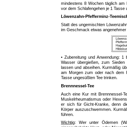
mindestens 8 Wochen täglich am
vor dem Schlafengehen je 1 Tasse 
Löwenzahn-Pfefferminz-Teemisc
Statt des ungemischten Löwenzahn
im Geschmack etwas angenehmer is
Löwenza
Pfefferm
Hagebut
Hibiskus
• Zubereitung und Anwendung: 1 b
Wasser übergießen, zum Sieden 
lassen und abseihen. Kurmäßig üb
am Morgen zum oder nach dem Fr
Tasse ungesüßten Tee trinken.
Brennnessel-Tee
Auch eine Kur mit Brennnessel-Te
Muskelrheumatismus oder Hexensch
er sich für Gicht-Kranke, denn d
Körper auszuschwemmen. Kurmäßig
führen.
Wichtig
: Wer unter Ödemen (Was