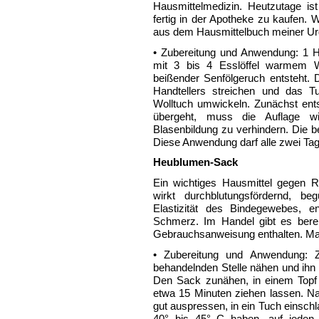
Hausmittelmedizin. Heutzutage is
fertig in der Apotheke zu kaufen. 
aus dem Hausmittelbuch meiner Ur
• Zubereitung und Anwendung: 1 H
mit 3 bis 4 Esslöffel warmem W
beißender Senfölgeruch entsteht. 
Handtellers streichen und das T
Wolltuch umwickeln. Zunächst ent
übergeht, muss die Auflage 
Blasenbildung zu verhindern. Die
Diese Anwendung darf alle zwei Tag
Heublumen-Sack
Ein wichtiges Hausmittel gegen 
wirkt durchblutungsfördernd, be
Elastizität des Bindegewebes, e
Schmerz. Im Handel gibt es berei
Gebrauchsanweisung enthalten. Man 
• Zubereitung und Anwendung: 
behandelnden Stelle nähen und ihn m
Den Sack zunähen, in einem Top
etwa 15 Minuten ziehen lassen. 
gut auspressen, in ein Tuch einsch
40° bis 45° С haben, auf jeden 