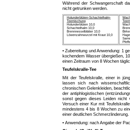
Während der Schwangerschaft darf
nicht getrunken werden.
Holunderblüten-Schachtelhalm-
Wach
Teemischung
Teem
Holunderblüten 10,0
Wach
Schachtelhalm 10,0
Brenn
Brennnesselblätter 10,0
Birke
Löwenzahnwurzel mit Kraut 10,0
Hageb
Same
Pfeff
• Zubereitung und Anwendung: 1 gehä
kochendem Wasser übergießen, 10 
einen Zeitraum von 8 Wochen täglic
Teufelskralle-Tee
Mit der Teufelskralle, einer in jün
lassen sich nach wissenschaftl
chronischen Gelenkleiden, beachtlic
der antiphlogistischen (entzündung
sonst gegen dieses Leiden nicht vi
Versuch einer Kur mit Teufelskrall
mindestens 4 bis 8 Wochen zu eine
einer deutlichen Schmerzlinderung.
• Anwendung: nach Angabe der Pac