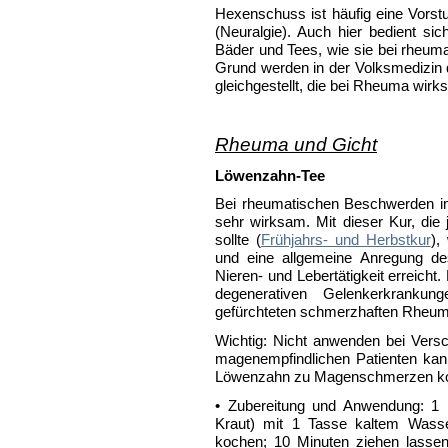
Hexenschuss ist häufig eine Vorst
(Neuralgie). Auch hier bedient sic
Bäder und Tees, wie sie bei rheu
Grund werden in der Volksmedizin 
gleichgestellt, die bei Rheuma wirk
Rheuma und Gicht
Löwenzahn-Tee
Bei rheumatischen Beschwerden im
sehr wirksam. Mit dieser Kur, die
sollte (
Frühjahrs- und Herbstkur
),
und eine allgemeine Anregung des
Nieren- und Lebertätigkeit erreich
degenerativen Gelenkerkranku
gefürchteten schmerzhaften Rheuma
Wichtig: Nicht anwenden bei Vers
magenempfindlichen Patienten kan
Löwenzahn zu Magenschmerzen kom
• Zubereitung und Anwendung: 1 b
Kraut) mit 1 Tasse kaltem Wass
kochen; 10 Minuten ziehen lasse