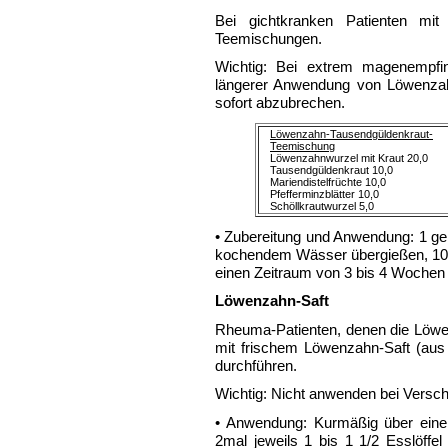
Bei gichtkranken Patienten mit
Teemischungen.
Wichtig: Bei extrem magenempfin
längerer Anwendung von Löwenza
sofort abzubrechen.
Löwenzahn-Tausendgüldenkraut-
Teemischung
Löwenzahnwurzel mit Kraut 20,0
Tausendgüldenkraut 10,0
Mariendistelfrüchte 10,0
Pfefferminzblätter 10,0
Schöllkrautwurzel 5,0
• Zubereitung und Anwendung: 1 gehä
kochendem Wässer übergießen, 10 
einen Zeitraum von 3 bis 4 Wochen 
Löwenzahn-Saft
Rheuma-Patienten, denen die Löwen
mit frischem Löwenzahn-Saft (aus
durchführen.
Wichtig: Nicht anwenden bei Versc
• Anwendung: Kurmäßig über eine
2mal jeweils 1 bis 1 1/2 Esslöff