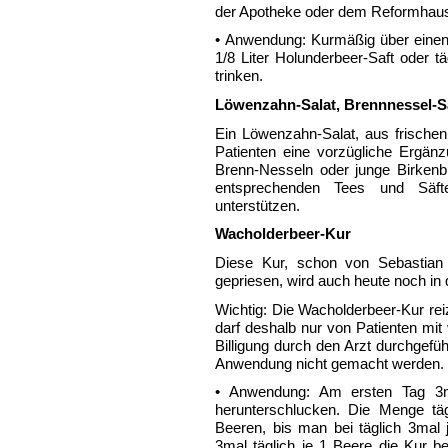
der Apotheke oder dem Reformhaus
• Anwendung: Kurmäßig über einen
1/8 Liter Holunderbeer-Saft oder t
trinken.
Löwenzahn-Salat, Brennnessel-Sal
Ein Löwenzahn-Salat, aus frischen 
Patienten eine vorzügliche Ergän
Brenn-Nesseln oder junge Birkenblä
entsprechenden Tees und Säf
unterstützen.
Wacholderbeer-Kur
Diese Kur, schon von Sebastian
gepriesen, wird auch heute noch in
Wichtig: Die Wacholderbeer-Kur r
darf deshalb nur von Patienten mit
Billigung durch den Arzt durchgef
Anwendung nicht gemacht werden.
• Anwendung: Am ersten Tag 3m
herunterschlucken. Die Menge täg
Beeren, bis man bei täglich 3mal 
3mal täglich je 1 Beere die Kur 