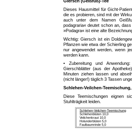
Giersch (Geißfuß)-Tee
Dieses Hausmittel für Gicht-Patient
die es probieren, sind mit der Wirk
auch unter dem Namen Geißfu
podagraria« deutet schon an, dass
»Podagra« ist eine alte Bezeichnung
Wichtig: Giersch ist ein Doldengew
Pflanzen wie etwa der Schierling ge
nur angewendet werden, wenn jed
werden kann.
• Zubereitung und Anwendung: 1
Gierschblätter (aus der Apothek
Minuten ziehen lassen und abse
(nicht länger!) täglich 3 Tassen ung
Schlehen-Veilchen-Teemischung
Diese Teemischungen eignen sich
Stuhlträgkeit leiden.
Schlehen-Veilchen-Teemischung
Schlehenblüten 10,0
Veilchenkraut 10,0
Holunderblüten 5,0
Faulbaumrinde 5,0