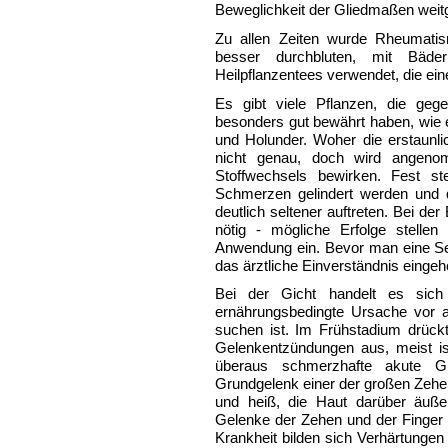
Beweglichkeit der Gliedmaßen weit
Zu allen Zeiten wurde Rheumati
besser durchbluten, mit Bäde
Heilpflanzentees verwendet, die ei
Es gibt viele Pflanzen, die ge
besonders gut bewährt haben, wie
und Holunder. Woher die erstaunli
nicht genau, doch wird angenom
Stoffwechsels bewirken. Fest st
Schmerzen gelindert werden und 
deutlich seltener auftreten. Bei der
nötig - mögliche Erfolge stelle
Anwendung ein. Bevor man eine Sel
das ärztliche Einverständnis eingeh
Bei der Gicht handelt es sich 
ernährungsbedingte Ursache vor a
suchen ist. Im Frühstadium drück
Gelenkentzündungen aus, meist ist
überaus schmerzhafte akute Gi
Grundgelenk einer der großen Zehen 
und heiß, die Haut darüber äuße
Gelenke der Zehen und der Finger 
Krankheit bilden sich Verhärtungen 