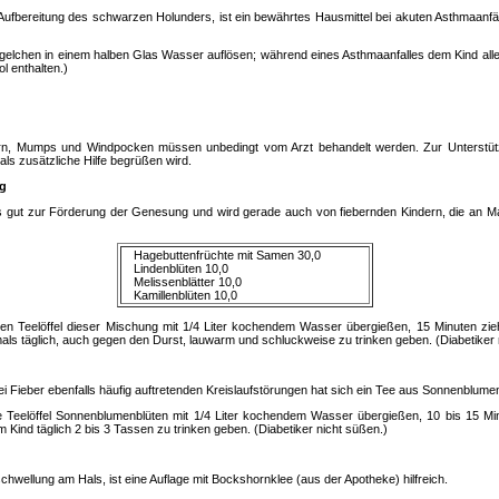
fbereitung des schwarzen Holunders, ist ein bewährtes Hausmittel bei akuten Asthmaanfäll
elchen in einem halben Glas Wasser auflösen; während eines Asthmaanfalles dem Kind alle 
ol enthalten.)
ern, Mumps und Windpocken müssen unbedingt vom Arzt behandelt werden. Zur Unterstüt
 als zusätzliche Hilfe begrüßen wird.
g
s gut zur Förderung der Genesung und wird gerade auch von fiebernden Kindern, die an
Hagebuttenfrüchte mit Samen 30,0
Lindenblüten 10,0
Melissenblätter 10,0
Kamillenblüten 10,0
n Teelöffel dieser Mischung mit 1/4 Liter kochendem Wasser übergießen, 15 Minuten zieh
s täglich, auch gegen den Durst, lauwarm und schluckweise zu trinken geben. (Diabetiker 
 Fieber ebenfalls häufig auftretenden Kreislaufstörungen hat sich ein Tee aus Sonnenblume
 Teelöffel Sonnenblumenblüten mit 1/4 Liter kochendem Wasser übergießen, 10 bis 15 Min
Kind täglich 2 bis 3 Tassen zu trinken geben. (Diabetiker nicht süßen.)
ellung am Hals, ist eine Auflage mit Bockshornklee (aus der Apotheke) hilfreich.