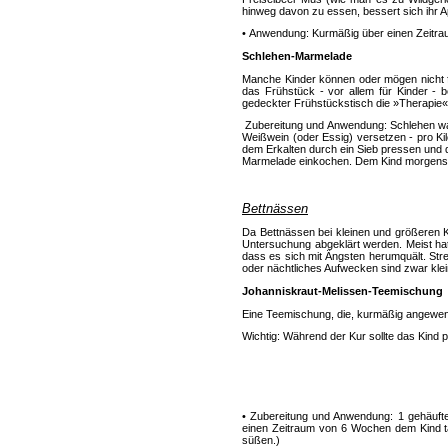
hinweg davon zu essen, bessert sich ihr Ap
• Anwendung: Kurmäßig über einen Zeitrau
Schlehen-Marmelade
Manche Kinder können oder mögen nicht f
das Frühstück - vor allem für Kinder - b
gedeckter Frühstückstisch die »Therapie«
Zubereitung und Anwendung: Schlehen was
Weißwein (oder Essig) versetzen - pro Ki
dem Erkalten durch ein Sieb pressen und
Marmelade einkochen. Dem Kind morgens vo
Bettnässen
Da Bettnässen bei kleinen und größeren K
Untersuchung abgeklärt werden. Meist hat
dass es sich mit Ängsten herumquält. Str
oder nächtliches Aufwecken sind zwar kleine
Johanniskraut-Melissen-Teemischung
Eine Teemischung, die, kurmäßig angewendet
Wichtig: Während der Kur sollte das Kind 
• Zubereitung und Anwendung: 1 gehäufte
einen Zeitraum von 6 Wochen dem Kind tä
süßen.)