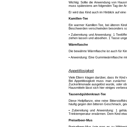
Wichtig: Sollte die Anwendung von Hausmi
muss spätestens am folgenden Tag der Arz
Er wird das Kind auch im Hinblick auf ein
Kamillen-Tee
Ein warmer Kamillen-Tee, bei älteren Kind
Beschwerden verschwinden besonders sch
• Zubereitung und Anwendung: 1 Teelöffel
ziehen lassen und abseihen. 1 Tasse ung
Wärmflasche
Die bewährte Wärmflasche ist auch für Ki
• Anwendung: Eine Gummiwärmflasche mit 
Appetitlosigkeit
Viele Eltern klagen darüber, dass ihr Kind
Bei Appetitlosigkeit muss man zunächst 
Zuckerlimonade ausgelöst wurde, oder ob 
Hausmitteln lässt sich hier einiges verbes
Tausendgüldenkraut-Tee
Diese Heilpflanze, eine reine Bitterstoff
häufig gegen den bitteren Geschmack, gewö
• Zubereitung und Anwendung: 1 gehäuf
Trinktemperatur erwärmen. Dem Kind etwa 
Preiselbeer-Mus
Preiselbeer-Mus (wie man es zu Wildgerich