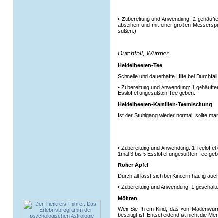
• Zubereitung und Anwendung: 2 gehäufte
abseihen und mit einer großen Messerspi
süßen.)
Durchfall, Würmer
Heidelbeeren-Tee
Schnelle und dauerhafte Hilfe bei Durchfal
• Zubereitung und Anwendung: 1 gehäuften 
Esslöffel ungesüßten Tee geben.
Heidelbeeren-Kamillen-Teemischung
Ist der Stuhlgang wieder normal, sollte m
• Zubereitung und Anwendung: 1 Teelöffe
1mal 3 bis 5 Esslöffel ungesüßten Tee geb
Roher Apfel
Durchfall lässt sich bei Kindern häufig au
• Zubereitung und Anwendung: 1 geschälte
Möhren
Wen Sie Ihrem Kind, das von Madenwürme
beseitigt ist. Entscheidend ist nicht die M