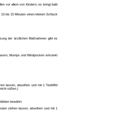
en vor allem von Kindern; es bringt bald
10 bis 15 Minuten einen kleinen Schluck
zung der ärztlichen Maßnahmen gibt es
 Masern, Mumps und Windpocken erkrankt
en lassen, abseihen und mit 1 Teelöffel
nicht süßen.)
nblüten bewährt:
uten ziehen lassen, abseihen und mit 1