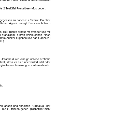
s 2 Teelöffel Preiselbeer-Mus geben.
 gegessen zu haben zur Schule. Da aber
dlichen Appetit anregt. Dass ein hübsch
 die Früchte erneut mit Wasser und mit
nter ständigem Rühren weichkochen. Nach
 Gramm Zucker zugeben und das Ganze zu
et.)
Ursache durch eine gründliche ärztliche
hlt, dass es sich überfordert fühlt oder
sigkeitseinschränkung, vor allem abends,
ht.
hen lassen und abseihen. Kurmäßig über
Tee zu trinken geben. (Diabetiker nicht