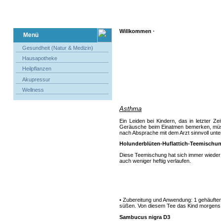
Willkommen ·
Menü
Gesundheit (Natur & Medizin)
Hausapotheke
Heilpflanzen
Akupressur
Wellness
Asthma
Ein Leiden bei Kindern, das in letzter Z
Geräusche beim Einatmen bemerken, müssen
nach Absprache mit dem Arzt sinnvoll unt
Holunderblüten-Huflattich-Teemischu
Diese Teemischung hat sich immer wieder 
auch weniger heftig verlaufen.
• Zubereitung und Anwendung: 1 gehäuften 
süßen. Von diesem Tee das Kind morgens u
Sambucus nigra D3