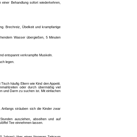
h einer Behandlung sofort wiederkehren,
ng. Brechreiz, Übelkeit und krampfartige
 kochendem Wasser übergießen, 5 Minuten
und entspannt verkrampfte Muskeln.
uch legen.
Tisch häufig Eltern wie Kind den Appetit.
enmahlzeiten oder durch übermäßig viel
en und Darm zu suchen ist. Mit einfachen
it. Anfangs sträuben sich die Kinder zwar
 Stunden ausziehen, abseihen und auf
löffel Tee einnehmen lassen.
 10 Jahren) über einen längeren Zeitraum