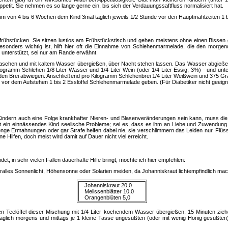
petit. Sie nehmen es so lange gerne ein, bis sich der Verdauungssaftfluss normalisiert hat.
m von 4 bis 6 Wochen dem Kind 3mal täglich jeweils 1/2 Stunde vor den Hauptmahlzeiten 1 bi
rühstücken. Sie sitzen lustlos am Frühstückstisch und gehen meistens ohne einen Bissen
esonders wichtig ist, hilft hier oft die Einnahme von Schlehenmarmelade, die den morgen
 unterstützt, sei nur am Rande erwähnt.
chen und mit kaltem Wasser übergießen, über Nacht stehen lassen. Das Wasser abgießen,
logramm Schlehen 1/8 Liter Wasser und 1/4 Liter Wein (oder 1/4 Liter Essig, 3%) - und u
 den Brei abwiegen. Anschließend pro Kilogramm Schlehenbrei 1/4 Liter Weißwein und 375
r dem Aufstehen 1 bis 2 Esslöffel Schlehenmarmelade geben. (Für Diabetiker nicht geeign
indern auch eine Folge krankhafter Nieren- und Blasenveränderungen sein kann, muss die 
 ein einnässendes Kind seelische Probleme; sei es, dass es ihm an Liebe und Zuwendung fe
enge Ermahnungen oder gar Strafe helfen dabei nie, sie verschlimmern das Leiden nur. Flüs
 Hilfen, doch meist wird damit auf Dauer nicht viel erreicht.
, in sehr vielen Fällen dauerhafte Hilfe bringt, möchte ich hier empfehlen:
pralles Sonnenlicht, Höhensonne oder Solarien meiden, da Johanniskraut lichtempfindlich mac
Johanniskraut 20,0
Melissenblätter 10,0
Orangenblüten 5,0
n Teelöffel dieser Mischung mit 1/4 Liter kochendem Wasser übergießen, 15 Minuten zie
glich morgens und mittags je 1 kleine Tasse ungesüßten (oder mit wenig Honig gesüßten) 