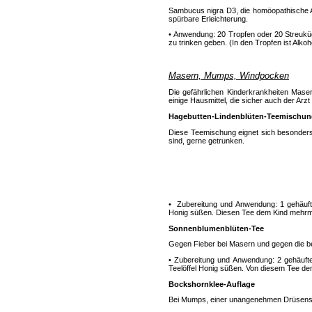
Sambucus nigra D3, die homöopathische Au
spürbare Erleichterung.
• Anwendung: 20 Tropfen oder 20 Streuküg
zu trinken geben. (In den Tropfen ist Alkoh
Masern, Mumps, Windpocken
Die gefährlichen Kinderkrankheiten Mas
einige Hausmittel, die sicher auch der Arzt
Hagebutten-Lindenblüten-Teemischun
Diese Teemischung eignet sich besonder
sind, gerne getrunken.
• Zubereitung und Anwendung: 1 gehäufte
Honig süßen. Diesen Tee dem Kind mehrmal
Sonnenblumenblüten-Tee
Gegen Fieber bei Masern und gegen die bei
• Zubereitung und Anwendung: 2 gehäufte
Teelöffel Honig süßen. Von diesem Tee dem 
Bockshornklee-Auflage
Bei Mumps, einer unangenehmen Drüsenschw