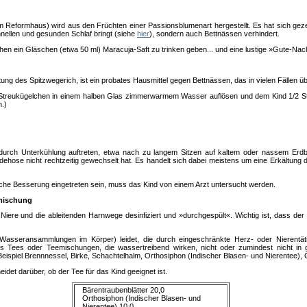
Reformhaus) wird aus den Früchten einer Passionsblumenart hergestellt. Es hat sich gezeig
hnellen und gesunden Schlaf bringt (siehe
hier
), sondern auch Bettnässen verhindert.
en ein Gläschen (etwa 50 ml) Maracuja-Saft zu trinken geben... und eine lustige »Gute-Nac
ung des Spitzwegerich, ist ein probates Hausmittel gegen Bettnässen, das in vielen Fällen ü
 Streukügelchen in einem halben Glas zimmerwarmem Wasser auflösen und dem Kind 1/2 S
n.)
rch Unterkühlung auftreten, etwa nach zu langem Sitzen auf kaltem oder nassem Erd
hose nicht rechtzeitig gewechselt hat. Es handelt sich dabei meistens um eine Erkältung 
liche Besserung eingetreten sein, muss das Kind von einem Arzt untersucht werden.
mischung
ere und die ableitenden Harnwege desinfiziert und »durchgespült«. Wichtig ist, dass der 
asseransammlungen im Körper) leidet, die durch eingeschränkte Herz- oder Nierentätig
 Tees oder Teemischungen, die wassertreibend wirken, nicht oder zumindest nicht in
piel Brennnessel, Birke, Schachtelhalm, Orthosiphon (Indischer Blasen- und Nierentee), 
eidet darüber, ob der Tee für das Kind geeignet ist.
Bärentraubenblätter 20,0
Orthosiphon (Indischer Blasen- und
Nierentee) 10,0