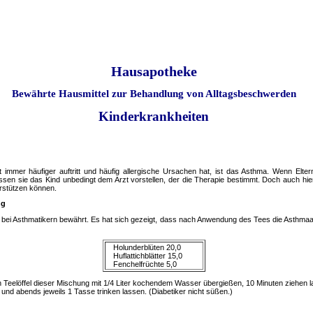
Hausapotheke
Bewährte Hausmittel zur Behandlung von Alltagsbeschwerden
Kinderkrankheiten
eit immer häufiger auftritt und häufig allergische Ursachen hat, ist das Asthma. Wenn Elt
 sie das Kind unbedingt dem Arzt vorstellen, der die Therapie bestimmt. Doch auch hier 
erstützen können.
ng
bei Asthmatikern bewährt. Es hat sich gezeigt, dass nach Anwendung des Tees die Asthmaan
Holunderblüten 20,0
Huflattichblätter 15,0
Fenchelfrüchte 5,0
Teelöffel dieser Mischung mit 1/4 Liter kochendem Wasser übergießen, 10 Minuten ziehen la
nd abends jeweils 1 Tasse trinken lassen. (Diabetiker nicht süßen.)