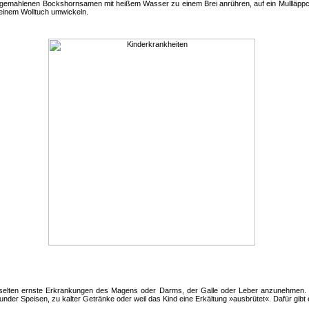
 gemahlenen Bockshornsamen mit heißem Wasser zu einem Brei anrühren, auf ein Mullläppch
 einem Wolltuch umwickeln.
elten ernste Erkrankungen des Magens oder Darms, der Galle oder Leber anzunehmen. M
under Speisen, zu kalter Getränke oder weil das Kind eine Erkältung »ausbrütet«. Dafür gibt