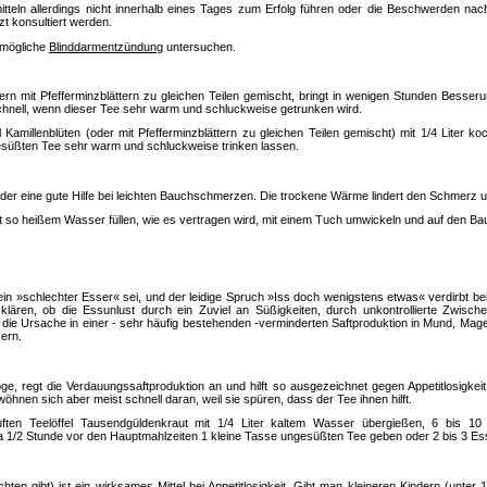
tteln allerdings nicht innerhalb eines Tages zum Erfolg führen oder die Beschwerden nac
t konsultiert werden.
e mögliche
Blinddarmentzündung
untersuchen.
ern mit Pfefferminzblättern zu gleichen Teilen gemischt, bringt in wenigen Stunden Besseru
nell, wenn dieser Tee sehr warm und schluckweise getrunken wird.
 Kamillenblüten (oder mit Pfefferminzblättern zu gleichen Teilen gemischt) mit 1/4 Liter
esüßten Tee sehr warm und schluckweise trinken lassen.
nder eine gute Hilfe bei leichten Bauchschmerzen. Die trockene Wärme lindert den Schmerz 
so heißem Wasser füllen, wie es vertragen wird, mit einem Tuch umwickeln und auf den Ba
 ein »schlechter Esser« sei, und der leidige Spruch »Iss doch wenigstens etwas« verdirbt bei 
klären, ob die Essunlust durch ein Zuviel an Süßigkeiten, durch unkontrollierte Zwisch
die Ursache in einer - sehr häufig bestehenden -verminderten Saftproduktion in Mund, Mag
sern.
droge, regt die Verdauungssaftproduktion an und hilft so ausgezeichnet gegen Appetitlosigke
hnen sich aber meist schnell daran, weil sie spüren, dass der Tee ihnen hilft.
ten Teelöffel Tausendgüldenkraut mit 1/4 Liter kaltem Wasser übergießen, 6 bis 10
1/2 Stunde vor den Hauptmahlzeiten 1 kleine Tasse ungesüßten Tee geben oder 2 bis 3 Ess
ten gibt) ist ein wirksames Mittel bei Appetitlosigkeit. Gibt man kleineren Kindern (unter