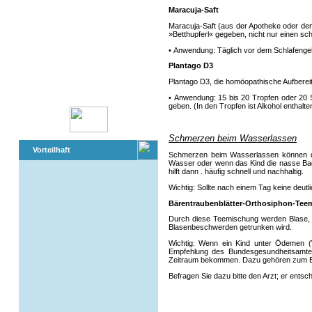
Maracuja-Saft
Maracuja-Saft (aus der Apotheke oder dem 
»Betthupferl« gegeben, nicht nur einen sc
• Anwendung: Täglich vor dem Schlafengeh
Plantago D3
Plantago D3, die homöopathische Aufbereit
• Anwendung: 15 bis 20 Tropfen oder 20
geben. (In den Tropfen ist Alkohol enthalte
Schmerzen beim Wasserlassen
Vorteilhaft
Schmerzen beim Wasserlassen können du
Wasser oder wenn das Kind die nasse Bade
hilft dann . häufig schnell und nachhaltig.
Wichtig: Sollte nach einem Tag keine deut
Bärentraubenblätter-Orthosiphon-Tee
Durch diese Teemischung werden Blase, Ni
Blasenbeschwerden getrunken wird.
Wichtig: Wenn ein Kind unter Ödemen (W
Empfehlung des Bundesgesundheitsamtes
Zeitraum bekommen. Dazu gehören zum Beis
Befragen Sie dazu bitte den Arzt; er entsch