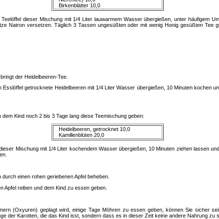
Birkenblätter 10,0
 Teelöffel dieser Mischung mit 1/4 Liter lauwarmem Wasser übergießen, unter häufigem U
tze Natron versetzen. Täglich 3 Tassen ungesüßten oder mit wenig Honig gesüßten Tee gut
l bringt der Heidelbeeren-Tee.
Esslöffel getrocknete Heidelbeeren mit 1/4 Liter Wasser übergießen, 10 Minuten kochen und 
an dem Kind noch 2 bis 3 Tage lang diese Teemischung geben:
Heidelbeeren, getrocknet 10,0
Kamillenblüten 20,0
l dieser Mischung mit 1/4 Liter kochendem Wasser übergießen, 10 Minuten ziehen lassen u
en.
ch durch einen rohen geriebenen Apfel beheben.
n Apfel reiben und dem Kind zu essen geben.
rn (Oxyuren) geplagt wird, einige Tage Möhren zu essen geben, können Sie sicher sein
enge der Karotten, die das Kind isst, sondern dass es in dieser Zeit keine andere Nahrung zu 