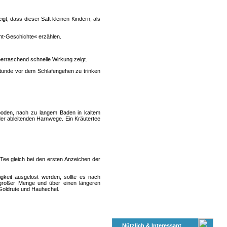
t, dass dieser Saft kleinen Kindern, als
ht-Geschichte« erzählen.
berraschend schnelle Wirkung zeigt.
tunde vor dem Schlafengehen zu trinken
boden, nach zu langem Baden in kaltem
der ableitenden Harnwege. Ein Kräutertee
Tee gleich bei den ersten Anzeichen der
keit ausgelöst werden, sollte es nach
 großer Menge und über einen längeren
Goldrute und Hauhechel.
Nützlich & Interessant